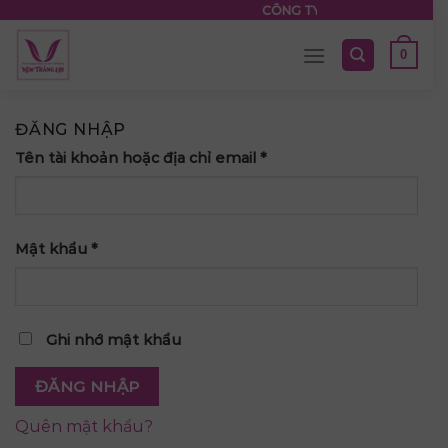
Skip
CÔNG TY TNHH NỆM THẮNG L
to
0
content
ĐĂNG NHẬP
Tên tài khoản hoặc địa chỉ email
*
Mật khẩu
*
Ghi nhớ mật khẩu
ĐĂNG NHẬP
Quên mật khẩu?