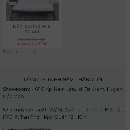
NỆM SUPER WIN
FOAM
5.050.000
VND
2.525.000
VND
Đặt mua ngay
CÔNG TY TNHH NỆM THẮNG LỢI
Showroom
: 46/1C Ấp Nam Lân, xã Bà Điểm, Huyện
Hóc Môn
Nhà
máy sản xuất:
22/3A Đường Tân Thới Hiệp 21,
KP3, P. Tân Thới Hiệp, Quận 12, HCM