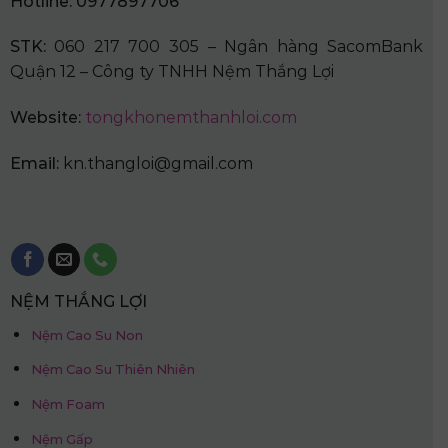
Hotline: 0977897706
STK:
060 217 700 305 – Ngân hàng SacomBank
Quận 12 – Công ty TNHH Nệm Thắng Lợi
Website:
tongkhonemthanhloi.com
Email:
kn.thangloi@gmail.com
NỆM THẮNG LỢI
Nệm Cao Su Non
Nệm Cao Su Thiên Nhiên
Nệm Foam
Nệm Gấp