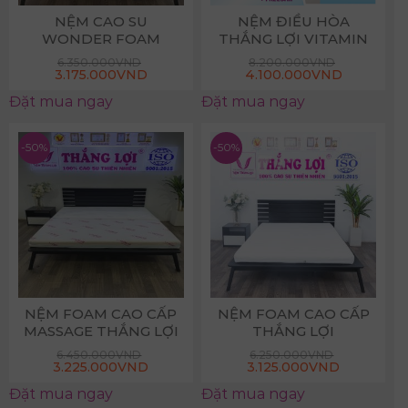
NỆM CAO SU
NỆM ĐIỀU HÒA
WONDER FOAM
THẮNG LỢI VITAMIN
THẮNG LỢI
COOL
6.350.000
VND
8.200.000
VND
3.175.000
VND
4.100.000
VND
Đặt mua ngay
Đặt mua ngay
-50%
-50%
NỆM FOAM CAO CẤP
NỆM FOAM CAO CẤP
MASSAGE THẮNG LỢI
THẮNG LỢI
6.450.000
VND
6.250.000
VND
3.225.000
VND
3.125.000
VND
Đặt mua ngay
Đặt mua ngay