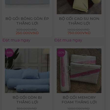
BỘ GỐI BÔNG GÒN ÉP
BỘ GỐI CAO SU NON
THẮNG LỢI
THẮNG LỢI
500.000
VND
1.500.000
VND
Giá
Giá
Giá
Giá
250.000
VND
750.000
VND
gốc
hiện
gốc
hiện
là:
tại
là:
tại
Đặt mua ngay
Đặt mua ngay
500.000VND.
là:
1.500.000VND.
là:
250.000VND.
750.000VN
-66%
-50%
BỘ GỐI GÒN BI
BỘ GỐI MEMORY
THẮNG LỢI
FOAM THẮNG LỢI
850.000
VND
1.500.000
VND