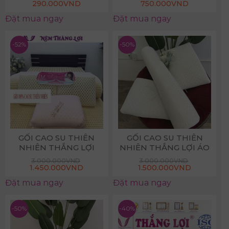
Giá
Giá
Giá
Giá
290.000
VND
750.000
VND
gốc
hiện
gốc
hiện
là:
tại
là:
tại
Đặt mua ngay
Đặt mua ngay
850.000VND.
là:
1.500.000VND.
là:
290.000VND.
750.000VN
-52%
-50%
GỐI CAO SU THIÊN
GỐI CAO SU THIÊN
NHIÊN THẮNG LỢI
NHIÊN THẮNG LỢI ÁO
GẤM
3.000.000
VND
3.000.000
VND
Giá
Giá
Giá
Giá
1.450.000
VND
1.500.000
VND
gốc
hiện
gốc
hiện
là:
tại
là:
tại
Đặt mua ngay
Đặt mua ngay
3.000.000VND.
là:
3.000.000VND.
là:
1.450.000VND.
1.500.000
-50%
-40%