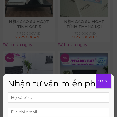
NỆM CAO SU HOẠT
NỆM CAO SU HOẠT
TÍNH GẤP 3
TÍNH THẮNG LỢI
4.722.000
VND
4.722.000
VND
2.225.000
VND
2.125.000
VND
Đặt mua ngay
Đặt mua ngay
-60%
-55%
Nhận tư vấn miễn phí
CLOSE
NỆM CAO SU NON
NỆM CAO SU NON
CAO CẤP THẮNG LỢI
MASSAGE THẮNG LỢI