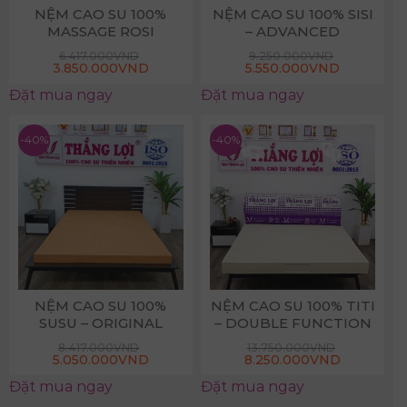
NỆM CAO SU 100%
NỆM CAO SU 100% SISI
MASSAGE ROSI
– ADVANCED
6.417.000
VND
9.250.000
VND
3.850.000
VND
5.550.000
VND
Đặt mua ngay
Đặt mua ngay
-40%
-40%
NỆM CAO SU 100%
NỆM CAO SU 100% TITI
SUSU – ORIGINAL
– DOUBLE FUNCTION
8.417.000
VND
13.750.000
VND
5.050.000
VND
8.250.000
VND
Đặt mua ngay
Đặt mua ngay