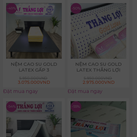
-49%
-50%
NỆM CAO SU GOLD
NỆM CAO SU GOLD
LATEX GẤP 3
LATEX THẮNG LỢI
5.950.000
VND
5.950.000
VND
3.075.000
VND
2.975.000
VND
Đặt mua ngay
Đặt mua ngay
-54%
-55%