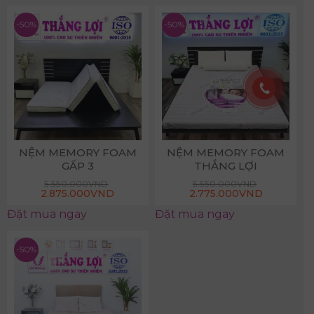
-50%
-50%
NỆM MEMORY FOAM
NỆM MEMORY FOAM
GẤP 3
THẮNG LỢI
5.550.000
VND
5.550.000
VND
2.875.000
VND
2.775.000
VND
Đặt mua ngay
Đặt mua ngay
-50%