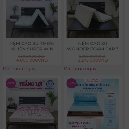
NỆM CAO SU THIÊN
NỆM CAO SU
NHIÊN SUPER WIN
WONDER FOAM GẤP 3
GẤP 3
7.500.000
VND
6.350.000
VND
4.800.000
VND
3.275.000
VND
Đặt mua ngay
Đặt mua ngay
-50%
-50%