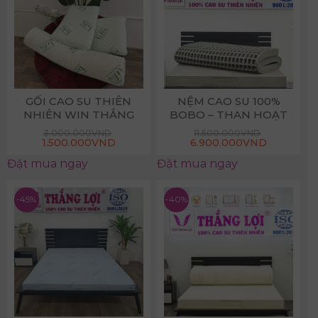
GỐI CAO SU THIÊN
NỆM CAO SU 100%
NHIÊN WIN THẮNG
BOBO – THAN HOẠT
LỢI
TÍNH
3.000.000
VND
11.500.000
VND
Giá
Giá
1.500.000
VND
6.900.000
VND
gốc
hiện
là:
tại
Đặt mua ngay
Đặt mua ngay
3.000.000VND.
là:
1.500.000VND.
-45%
-40%