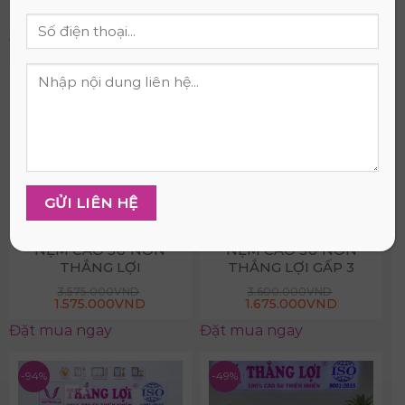
4.556.000
VND
3.833.000
VND
1.850.000
VND
1.725.000
VND
Đặt mua ngay
Đặt mua ngay
-56%
-54%
NỆM CAO SU NON
NỆM CAO SU NON
THẮNG LỢI
THẮNG LỢI GẤP 3
3.575.000
VND
3.600.000
VND
1.575.000
VND
1.675.000
VND
Đặt mua ngay
Đặt mua ngay
-94%
-49%