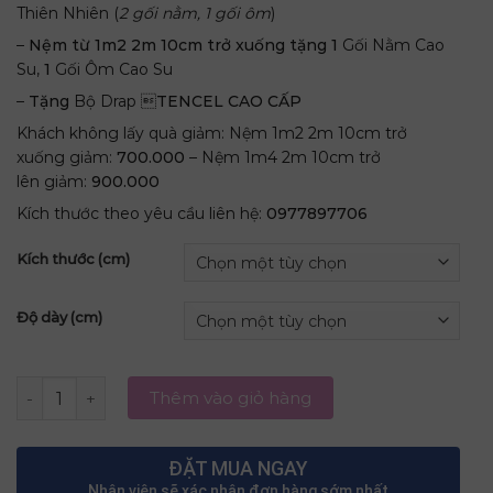
Thiên Nhiên (
2 gối nằm, 1 gối ôm
)
–
Nệm từ 1m2 2m 10cm trở xuống tặng
1
Gối Nằm Cao
Su,
1
Gối Ôm Cao Su
–
Tặng
Bộ Drap 
TENCEL CAO CẤP
Khách không lấy quà giảm: Nệm 1m2 2m 10cm trở
xuống giảm:
700.000
– Nệm 1m4 2m 10cm trở
lên giảm:
900.000
Kích thước theo yêu cầu liên hệ:
0977897706
Kích thước (cm)
Độ dày (cm)
NỆM CAO SU 100% TITI – DOUBLE FUNCTION số lượng
Thêm vào giỏ hàng
ĐẶT MUA NGAY
Nhân viên sẽ xác nhận đơn hàng sớm nhất