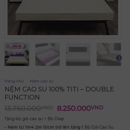
Trang chủ
/
Nệm cao su
NỆM CAO SU 100% TITI – DOUBLE
FUNCTION
13.750.000
8.250.000
VND
VND
Tặng bộ gối cao su + Bộ Drap
–
Nệm từ 1m4 2m 10cm trở lên tặng
1
Bộ
Gối Cao Su