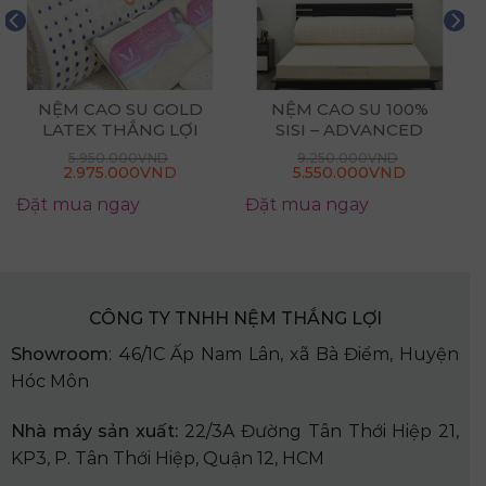
NỆM CAO SU GOLD
NỆM CAO SU 100%
LATEX THẮNG LỢI
SISI – ADVANCED
5.950.000
VND
9.250.000
VND
2.975.000
VND
5.550.000
VND
Đặt mua ngay
Đặt mua ngay
CÔNG TY TNHH NỆM THẮNG LỢI
Showroom
: 46/1C Ấp Nam Lân, xã Bà Điểm, Huyện
Hóc Môn
Nhà
máy sản xuất:
22/3A Đường Tân Thới Hiệp 21,
KP3, P. Tân Thới Hiệp, Quận 12, HCM