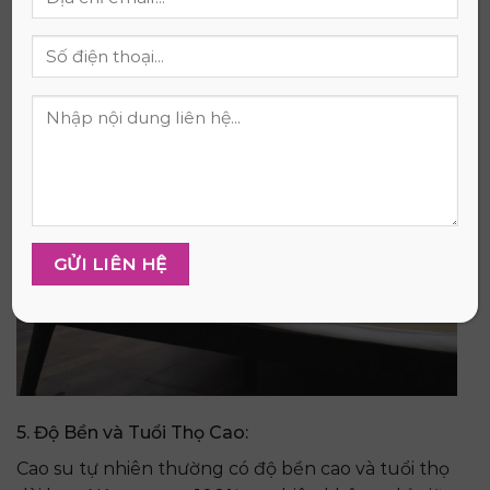
Với tính năng chống dị ứng và kháng khuẩn, nệm
cao su tự nhiên giúp ngăn chặn sự phát triển của
vi khuẩn, nấm mốc, và nguy cơ dị ứng, giữ cho
không khí ngủ trong lành và sạch sẽ.
5. Độ Bền và Tuổi Thọ Cao:
Cao su tự nhiên thường có độ bền cao và tuổi thọ