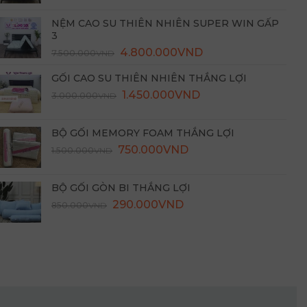
NỆM CAO SU THIÊN NHIÊN SUPER WIN GẤP
3
4.800.000
VND
7.500.000
VND
GỐI CAO SU THIÊN NHIÊN THẮNG LỢI
Giá
Giá
1.450.000
VND
3.000.000
VND
gốc
hiện
là:
tại
BỘ GỐI MEMORY FOAM THẮNG LỢI
3.000.000VND.
là:
Giá
Giá
750.000
VND
1.500.000
VND
1.450.000VND.
gốc
hiện
là:
tại
BỘ GỐI GÒN BI THẮNG LỢI
1.500.000VND.
là:
Giá
Giá
290.000
VND
850.000
VND
750.000VND.
gốc
hiện
là:
tại
850.000VND.
là:
290.000VND.