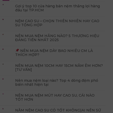
Gợi ý top 10 cửa hàng bán nệm thắng lợi hàng
đầu tại TP.HCM
NỆM CAO SU – CHỌN THIÊN NHIÊN HAY CAO
SU TỔNG HỢP
NÊN MUA NỆM HÃNG NÀO? 5 THƯƠNG HIỆU
ĐÁNG TIỀN NHẤT 2025
NÊN MUA NỆM DÀY BAO NHIÊU CM LÀ
THÍCH HỢP?
NÊN MUA NỆM 10CM HAY 15CM NẰM ÊM HƠN?
[TƯ VẤN]
Nên mua nệm loại nào? Top 4 dòng đệm phổ
biến nhất hiện tại
NÊN MUA NỆM MÚT HAY CAO SU, CÁI NÀO
TỐT HƠN
NẰM NỆM CAO SU CÓ TỐT KHÔNG|AI NÊN SỬ