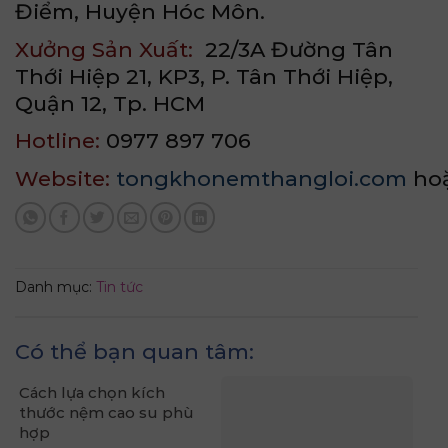
Điểm, Huyện Hóc Môn.
Xưởng Sản Xuất:
22/3A Đường Tân
Thới Hiệp 21, KP3, P. Tân Thới Hiệp,
Quận 12, Tp. HCM
Hotline:
0977 897 706
Website:
tongkhonemthangloi.com
ho
Danh mục:
Tin tức
Có thể bạn quan tâm:
Cách lựa chọn kích
thước nệm cao su phù
hợp