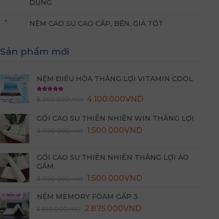
DỤNG
NỆM CAO SU CAO CẤP, BỀN, GIÁ TỐT
Sản phẩm mới
NỆM ĐIỀU HÒA THẮNG LỢI VITAMIN COOL
Được xếp
4.100.000
VND
8.200.000
VND
hạng
5.00
5 sao
GỐI CAO SU THIÊN NHIÊN WIN THẮNG LỢI
Giá
Giá
1.500.000
VND
3.000.000
VND
gốc
hiện
là:
tại
GỐI CAO SU THIÊN NHIÊN THẮNG LỢI ÁO
3.000.000VND.
là:
GẤM
1.500.000VND.
Giá
Giá
1.500.000
VND
3.000.000
VND
gốc
hiện
NỆM MEMORY FOAM GẤP 3
là:
tại
2.875.000
3.000.000VND.
VND
là:
5.550.000
VND
1.500.000VND.