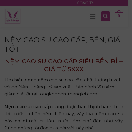
Skip
CÔNG TY TNHH NỆM THẮNG LỢI
to
0
content
NỆM CAO SU CAO CẤP, BỀN, GIÁ
TỐT
NỆM CAO SU CAO CẤP SIÊU BỀN BỈ –
GIÁ TỪ 5XXX
Tìm hiểu dòng nệm cao su cao cấp chất lượng tuyệt
vời do Nệm Thắng Lợi sản xuất. Bảo hành 20 năm,
giảm giá tốt tại tongkhonemthangloi.com.
Nệm cao su cao cấp
đang được bán thịnh hành trên
thị trường chăn nệm hiện nay, vậy loại nệm cao su
này có gì mà lại “làm mưa, làm gió” đến như vậy.
Cùng chúng tôi đọc qua bài viết này nhé!