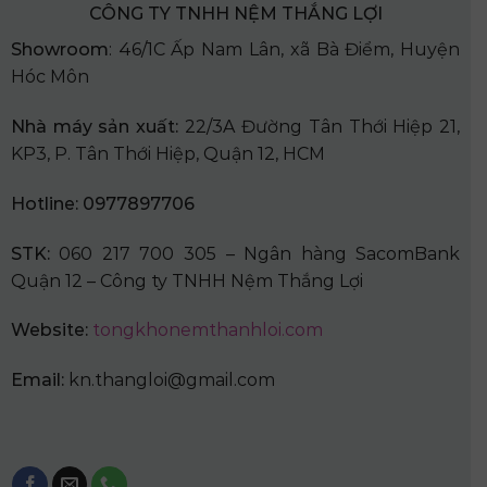
CÔNG TY TNHH NỆM THẮNG LỢI
Showroom
: 46/1C Ấp Nam Lân, xã Bà Điểm, Huyện
Hóc Môn
Nhà
máy sản xuất:
22/3A Đường Tân Thới Hiệp 21,
KP3, P. Tân Thới Hiệp, Quận 12, HCM
Hotline: 0977897706
STK:
060 217 700 305 – Ngân hàng SacomBank
Quận 12 – Công ty TNHH Nệm Thắng Lợi
Website:
tongkhonemthanhloi.com
Email:
kn.thangloi@gmail.com