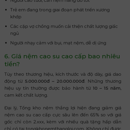
Người cao tuổi, cần nệm nâng đỡ tốt
Trẻ em đang trong giai đoạn phát triển xương
khớp
Các cặp vợ chồng muốn cải thiện chất lượng giấc
ngủ
Người nhạy cảm với bụi, mạt nệm, dễ dị ứng
6. Giá nệm cao su cao cấp bao nhiêu
tiền?
Tùy theo thương hiệu, kích thước và độ dày, giá dao
động từ
5.000.000đ – 20.000.000đ
. Những thương
hiệu uy tín thường được bảo hành từ
10 – 15 năm
,
cam kết chất lượng.
Đại lý, Tổng kho nệm thắng lợi hiện đang giảm giá
nệm cao su cao cấp cực sâu lên đến 65% so với giá
gốc chỉ còn 2.xxx, kèm với nhiều quà tặng hấp dẫn
chỉ có tại tongkhonemthangloi.com. Không chỉ được