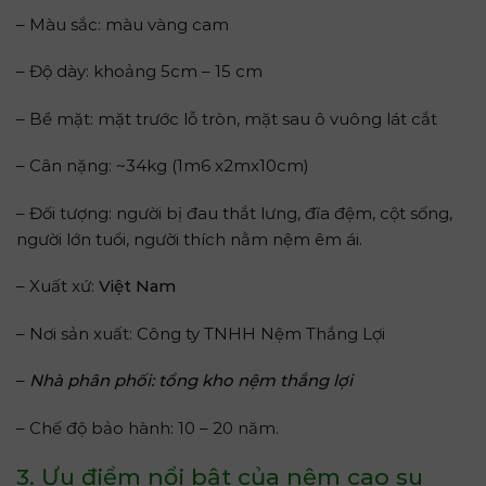
– Màu sắc: màu vàng cam
– Độ dày: khoảng 5cm – 15 cm
– Bề mặt: mặt trước lỗ tròn, mặt sau ô vuông lát cắt
– Cân nặng: ~34kg (1m6 x2mx10cm)
– Đối tượng: người bị đau thắt lưng, đĩa đệm, cột sống,
người lớn tuổi, người thích nằm nệm êm ái.
– Xuất xứ:
Việt Nam
– Nơi sản xuất: Công ty TNHH Nệm Thắng Lợi
–
Nhà phân phối:
tổng kho nệm thắng lợi
– Chế độ bảo hành: 10 – 20 năm.
3. Ưu điểm nổi bật của nệm cao su