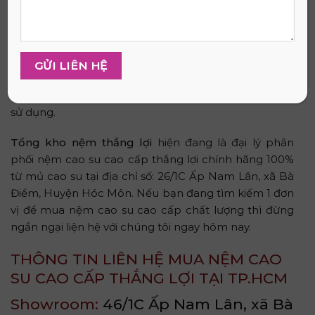
Kết luận như sau
Việc đầu tư một chiếc
nệm cao su cao cấp
không chỉ
là nâng cấp chất lượng giấc ngủ mà còn là cách bạn
chăm sóc sức khỏe xương khớp lâu dài. Hãy lựa chọn
sản phẩm phù hợp với nhu cầu, ưu tiên thương hiệu
uy tín và luôn kiểm tra nguồn gốc rõ ràng để an tâm
sử dụng.
Tổng kho nệm thắng lợi
hiện đang là đại lý phân
phối nệm cao su cao cấp thắng lợi chính hãng 100%
từ mủ cao su tại địa chỉ số: 26/1C Ấp Nam Lân, xã Bà
Điểm, Huyện Hóc Môn. Nếu bạn đang tìm kiếm 1 đơn
vị để mua nệm cao su cao cấp chất lượng thì đừng
ngần ngại liện hệ với chúng tôi ngay hôm nay.
THÔNG TIN LIÊN HỆ MUA NỆM CAO
SU CAO CẤP THẮNG LỢI TẠI TP.HCM
Showroom:
46/1C Ấp Nam Lân, xã Bà