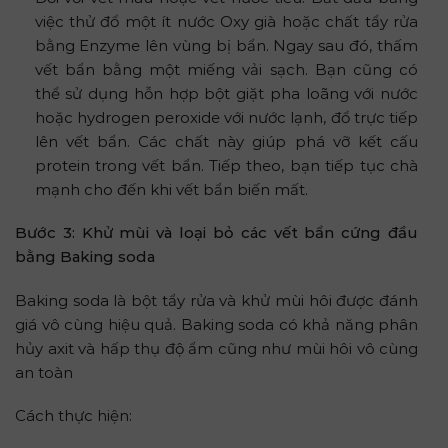
việc thử đổ một ít nước Oxy già hoặc chất tẩy rửa
bằng Enzyme lên vùng bị bẩn. Ngay sau đó, thấm
vết bẩn bằng một miếng vải sạch. Bạn cũng có
thể sử dụng hỗn hợp bột giặt pha loãng với nước
hoặc hydrogen peroxide với nước lạnh, đổ trực tiếp
lên vết bẩn. Các chất này giúp phá vỡ kết cấu
protein trong vết bẩn. Tiếp theo, bạn tiếp tục chà
mạnh cho đến khi vết bẩn biến mất.
Bước 3: Khử mùi và loại bỏ các vết bẩn cứng đầu
bằng Baking soda
Baking soda là bột tẩy rửa và khử mùi hôi được đánh
giá vô cùng hiệu quả. Baking soda có khả năng phân
hủy axit và hấp thụ độ ẩm cũng như mùi hôi vô cùng
an toàn
Cách thực hiện: