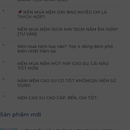
NÊN MUA NỆM DÀY BAO NHIÊU CM LÀ
THÍCH HỢP?
NÊN MUA NỆM 10CM HAY 15CM NẰM ÊM HƠN?
[TƯ VẤN]
Nên mua nệm loại nào? Top 4 dòng đệm phổ
biến nhất hiện tại
NÊN MUA NỆM MÚT HAY CAO SU, CÁI NÀO
TỐT HƠN
NẰM NỆM CAO SU CÓ TỐT KHÔNG|AI NÊN SỬ
DỤNG
NỆM CAO SU CAO CẤP, BỀN, GIÁ TỐT
Sản phẩm mới