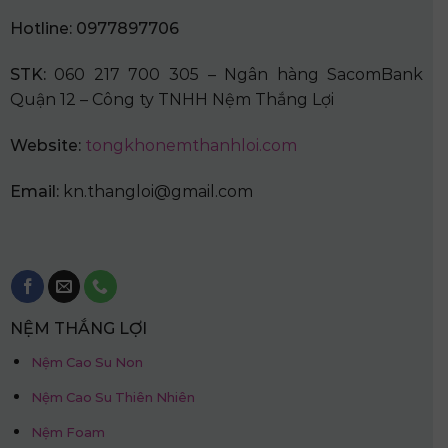
Hotline: 0977897706
STK:
060 217 700 305 – Ngân hàng SacomBank
Quận 12 – Công ty TNHH Nệm Thắng Lợi
Website:
tongkhonemthanhloi.com
Email:
kn.thangloi@gmail.com
NỆM THẮNG LỢI
Nệm Cao Su Non
Nệm Cao Su Thiên Nhiên
Nệm Foam