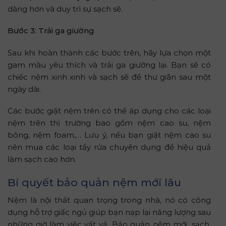
dàng hơn và duy trì sự sạch sẽ.
Bước 3: Trải ga giường
Sau khi hoàn thành các bước trên, hãy lựa chọn một
gam màu yêu thích và trải ga giường lại. Bạn sẽ có
chiếc nệm xinh xinh và sạch sẽ để thư giãn sau một
ngày dài.
Các bước giặt nệm trên có thể áp dụng cho các loại
nệm trên thị trường bao gồm nệm cao su, nệm
bông, nệm foam,… Lưu ý, nếu bạn giặt nệm cao su
nên mua các loại tẩy rửa chuyên dụng để hiệu quả
làm sạch cao hơn.
Bí quyết bảo quản nệm mới lâu
Nệm là nội thất quan trọng trong nhà, nó có công
dụng hỗ trợ giấc ngủ giúp bạn nạp lại năng lượng sau
những giờ làm việc vất vả. Bảo quản nệm mới, sạch,