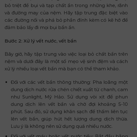
bỏ triệt để bụi và tạp chất ẩn trong những khe, rãnh
và đường may của nệm. Hãy tập trung đặc biệt vào
các đường nối và phá bỏ phần đính kèm có kẽ hở để
đảm bảo lấy đi mọi bụi bẩn ẩn.
Bước 2: Xử lý vết nước, vết bẩn
Bây giờ, hãy tập trung vào việc loại bỏ chất bẩn trên
nệm và dưới đây là một số mẹo vệ sinh đệm và cách
xử lý nhiều loại vết bẩn mà bạn có thể tham khảo.
Đối với các vết bẩn thông thường: Pha loãng một
dung dịch nước rửa chén chiết xuất từ chanh, cam
như Sunlight, Mỹ Hảo. Sử dụng vòi xịt để phun
dung dịch lên vết bẩn và chờ đợi khoảng 5-10
phút. Sau đó, sử dụng khăn sạch để thấm liên tục
lên vết bẩn, giúp hút hết lượng dung dịch thừa.
Lưu ý là không nên sử dụng quá nhiều nước.
Đối với vết máu hoặc vết nước tiểu: Bắt đầu bằng