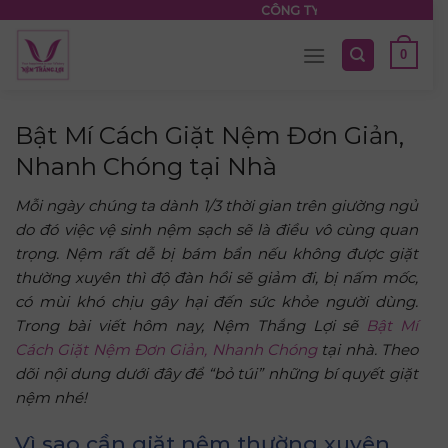
Skip
CÔNG TY TNHH NỆM THẮNG LỢI
to
0
content
Bật Mí Cách Giặt Nệm Đơn Giản,
Nhanh Chóng tại Nhà
Mỗi ngày chúng ta dành 1/3 thời gian trên giường ngủ
do đó việc vệ sinh nệm sạch sẽ là điều vô cùng quan
trọng. Nệm rất dễ bị bám bẩn nếu không được giặt
thường xuyên thì độ đàn hồi sẽ giảm đi, bị nấm mốc,
có mùi khó chịu gây hại đến sức khỏe người dùng.
Trong bài viết hôm nay, Nệm Thắng Lợi sẽ
Bật Mí
Cách Giặt Nệm Đơn Giản, Nhanh Chóng
tại nhà. Theo
dõi nội dung dưới đây để “bỏ túi” những bí quyết giặt
nệm nhé!
Vì sao cần giặt nệm thường xuyên