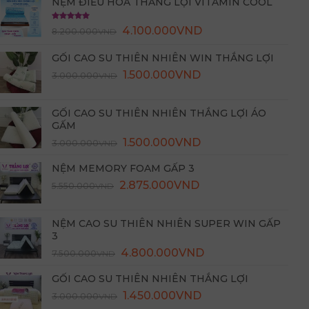
NỆM ĐIỀU HÒA THẮNG LỢI VITAMIN COOL
Được xếp
4.100.000
VND
8.200.000
VND
hạng
5.00
5 sao
GỐI CAO SU THIÊN NHIÊN WIN THẮNG LỢI
Giá
Giá
1.500.000
VND
3.000.000
VND
gốc
hiện
là:
tại
GỐI CAO SU THIÊN NHIÊN THẮNG LỢI ÁO
3.000.000VND.
là:
GẤM
1.500.000VND.
Giá
Giá
1.500.000
VND
3.000.000
VND
gốc
hiện
NỆM MEMORY FOAM GẤP 3
là:
tại
2.875.000
3.000.000VND.
VND
là:
5.550.000
VND
1.500.000VND.
NỆM CAO SU THIÊN NHIÊN SUPER WIN GẤP
3
4.800.000
VND
7.500.000
VND
GỐI CAO SU THIÊN NHIÊN THẮNG LỢI
Giá
Giá
1.450.000
VND
3.000.000
VND