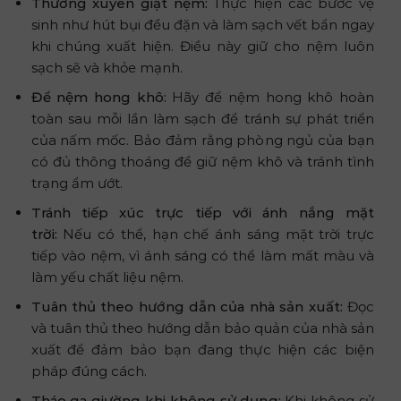
Thường xuyên giặt nệm:
Thực hiện các bước vệ
sinh như hút bụi đều đặn và làm sạch vết bẩn ngay
khi chúng xuất hiện. Điều này giữ cho nệm luôn
sạch sẽ và khỏe mạnh.
Để nệm hong khô:
Hãy để nệm hong khô hoàn
toàn sau mỗi lần làm sạch để tránh sự phát triển
của nấm mốc. Bảo đảm rằng phòng ngủ của bạn
có đủ thông thoáng để giữ nệm khô và tránh tình
trạng ẩm ướt.
Tránh tiếp xúc trực tiếp với ánh nắng mặt
trời:
Nếu có thể, hạn chế ánh sáng mặt trời trực
tiếp vào nệm, vì ánh sáng có thể làm mất màu và
làm yếu chất liệu nệm.
Tuân thủ theo hướng dẫn của nhà sản xuất:
Đọc
và tuân thủ theo hướng dẫn bảo quản của nhà sản
xuất để đảm bảo bạn đang thực hiện các biện
pháp đúng cách.
Tháo ga giường khi không sử dụng:
Khi không sử