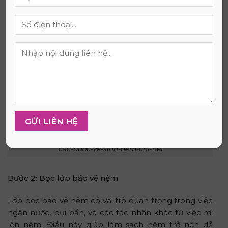
cac-buoc-ve-sinh-nem-chi-tiet
Bước 2: Bọc lớp bảo vệ nệm
Lớp bọc bảo vệ nệm có vai trò quan trọng trong việc
ngăn nước, bụi bẩn, và các tác nhân khác từ việc rơi
lên nệm. Điều này giúp làm sạch nệm trở nên dễ