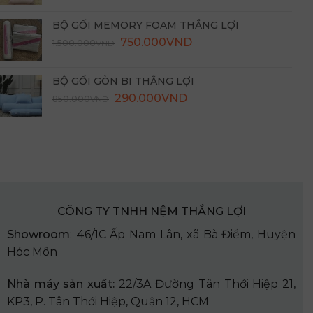
gốc
hiện
là:
tại
BỘ GỐI MEMORY FOAM THẮNG LỢI
3.000.000VND.
là:
Giá
Giá
750.000
VND
1.500.000
VND
1.450.000VND.
gốc
hiện
là:
tại
BỘ GỐI GÒN BI THẮNG LỢI
1.500.000VND.
là:
Giá
Giá
290.000
VND
850.000
VND
750.000VND.
gốc
hiện
là:
tại
850.000VND.
là:
290.000VND.
CÔNG TY TNHH NỆM THẮNG LỢI
Showroom
: 46/1C Ấp Nam Lân, xã Bà Điểm, Huyện
Hóc Môn
Nhà
máy sản xuất:
22/3A Đường Tân Thới Hiệp 21,
KP3, P. Tân Thới Hiệp, Quận 12, HCM