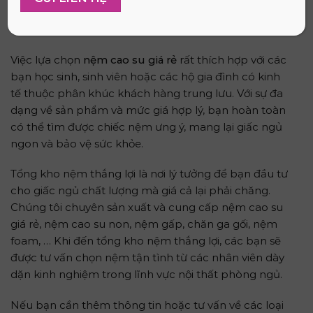
NỆM CAO SU TẠI TỔNG KHO NỆM THẮNG LỢI GIÁ CỰC
TỐT
Việc lựa chọn
nệm cao su giá rẻ
rất thích hợp với các
bạn học sinh, sinh viên hoặc các hộ gia đình có kinh
tế thuộc phân khúc khách hàng trung lưu. Với sự đa
dạng về sản phẩm và mức giá hợp lý, bạn hoàn toàn
có thể tìm được chiếc nệm ưng ý, mang lại giấc ngủ
ngon và bảo vệ sức khỏe.
Tổng kho nệm thắng lợi là nơi lý tưởng để bạn đầu tư
cho giấc ngủ chất lượng mà giá cả lại phải chăng.
Chúng tôi chuyên sản xuất và cung cấp nệm cao su
giá rẻ, nệm cao su non, nệm gấp, chăn ga gối, nệm
foam, … Khi đến tổng kho nệm thắng lợi, các bạn sẽ
được tư vấn chọn nệm tận tình từ các nhân viên dày
dặn kinh nghiệm trong lĩnh vực nội thất phòng ngủ.
Nếu bạn cần thêm thông tin hoặc tư vấn về các loại