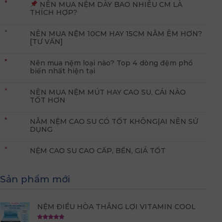
NÊN MUA NỆM DÀY BAO NHIÊU CM LÀ
THÍCH HỢP?
NÊN MUA NỆM 10CM HAY 15CM NẰM ÊM HƠN?
[TƯ VẤN]
Nên mua nệm loại nào? Top 4 dòng đệm phổ
biến nhất hiện tại
NÊN MUA NỆM MÚT HAY CAO SU, CÁI NÀO
TỐT HƠN
NẰM NỆM CAO SU CÓ TỐT KHÔNG|AI NÊN SỬ
DỤNG
NỆM CAO SU CAO CẤP, BỀN, GIÁ TỐT
Sản phẩm mới
NỆM ĐIỀU HÒA THẮNG LỢI VITAMIN COOL