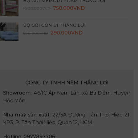
BỘ GỐI MEMORY FOAM THẮNG LỢI
3.000.000VND.
là:
Giá
Giá
750.000
VND
1.500.000
VND
1.450.000VND.
gốc
hiện
là:
tại
BỘ GỐI GÒN BI THẮNG LỢI
1.500.000VND.
là:
Giá
Giá
290.000
VND
850.000
VND
750.000VND.
gốc
hiện
là:
tại
850.000VND.
là:
290.000VND.
CÔNG TY TNHH NỆM THẮNG LỢI
Showroom
: 46/1C Ấp Nam Lân, xã Bà Điểm, Huyện
Hóc Môn
Nhà
máy sản xuất:
22/3A Đường Tân Thới Hiệp 21,
KP3, P. Tân Thới Hiệp, Quận 12, HCM
Hotline: 0977897706