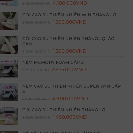
Được xếp
4.100.000
VND
8.200.000
VND
hạng
5.00
5 sao
GỐI CAO SU THIÊN NHIÊN WIN THẮNG LỢI
Giá
Giá
1.500.000
VND
3.000.000
VND
gốc
hiện
là:
tại
GỐI CAO SU THIÊN NHIÊN THẮNG LỢI ÁO
3.000.000VND.
là:
GẤM
1.500.000VND.
Giá
Giá
1.500.000
VND
3.000.000
VND
gốc
hiện
NỆM MEMORY FOAM GẤP 3
là:
tại
2.875.000
3.000.000VND.
VND
là:
5.550.000
VND
1.500.000VND.
NỆM CAO SU THIÊN NHIÊN SUPER WIN GẤP
3
4.800.000
VND
7.500.000
VND
GỐI CAO SU THIÊN NHIÊN THẮNG LỢI
Giá
Giá
1.450.000
VND
3.000.000
VND
gốc
hiện
là:
tại