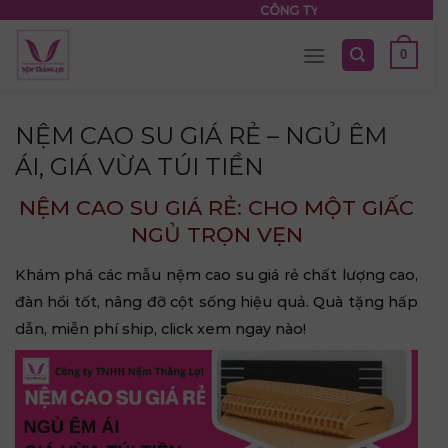
Skip
CÔNG TY TNHH NỆM THẮNG LỢI
to
0
content
NỆM CAO SU GIÁ RẺ – NGỦ ÊM
ÁI, GIÁ VỪA TÚI TIỀN
NỆM CAO SU GIÁ RẺ: CHO MỘT GIẤC
NGỦ TRỌN VẸN
Khám phá các mẫu
nệm cao su giá rẻ
chất lượng cao,
đàn hồi tốt, nâng đỡ cột sống hiệu quả. Quà tặng hấp
dẫn, miễn phí ship, click xem ngay nào!