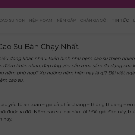
CAO SU NON
NỆM FOAM
NỆM GẤP
CHĂN GA GỐI
TIN TỨC
Cao Su Bán Chạy Nhất
nhiều dòng khác nhau. Điển hình như nệm cao su thiên nhiê
ược điểm khác nhau, đáp ứng yêu cầu mua sắm đa dạng của 
ng nệm phù hợp? Xu hướng nệm hiện nay là gì? Bài viết ng
nệm cao su.
ác yếu tố an toàn – giá cả phải chăng – thông thoáng – êm
ới được ra đời. Nệm cao su loại nào tốt? Để giải đáp này, tr
n nay.