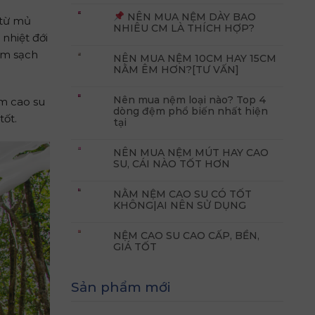
NÊN MUA NỆM DÀY BAO
 từ mủ
NHIÊU CM LÀ THÍCH HỢP?
 nhiệt đới
àm sạch
NÊN MUA NỆM 10CM HAY 15CM
NẰM ÊM HƠN?[TƯ VẤN]
Nên mua nệm loại nào? Top 4
ệm cao su
dòng đệm phổ biến nhất hiện
tốt.
tại
NÊN MUA NỆM MÚT HAY CAO
SU, CÁI NÀO TỐT HƠN
NẰM NỆM CAO SU CÓ TỐT
KHÔNG|AI NÊN SỬ DỤNG
NỆM CAO SU CAO CẤP, BỀN,
GIÁ TỐT
Sản phẩm mới