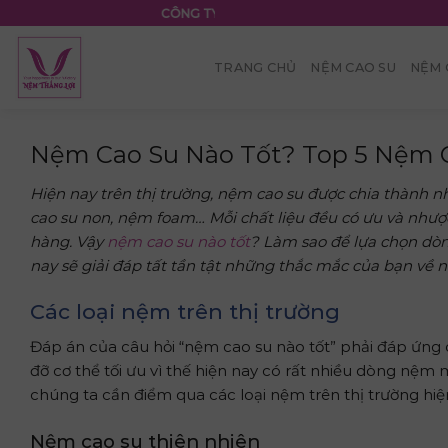
Skip
CÔNG TY TNHH NỆM THẮNG LỢI
to
content
TRANG CHỦ
NỆM CAO SU
NỆM 
Nệm Cao Su Nào Tốt? Top 5 Nệm 
Hiện nay trên thị trường, nệm cao su được chia thành 
cao su non, nệm foam… Mỗi chất liệu đều có ưu và nh
hàng. Vậy
nệm cao su nào tốt
? Làm sao để lựa chọn dò
nay sẽ giải đáp tất tần tật những thắc mắc của bạn về 
Các loại nệm trên thị trường
Đáp án của câu hỏi “nệm cao su nào tốt” phải đáp ứng c
đỡ cơ thể tối ưu vì thế hiện nay có rất nhiều dòng nệm m
chúng ta cần điểm qua các loại nệm trên thị trường hiệ
Nệm cao su thiên nhiên