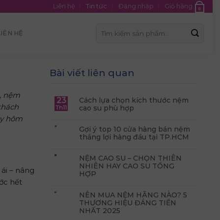
Liên hệ
Tin tức
Đăng nhập
Giỏ hàng
0
Tìm
LIÊN HỆ
kiếm:
Bài viết liên quan
n, nệm
23
Cách lựa chọn kích thước nệm
khách
cao su phù hợp
Th11
ày hôm
Gợi ý top 10 cửa hàng bán nệm
thắng lợi hàng đầu tại TP.HCM
NỆM CAO SU – CHỌN THIÊN
NHIÊN HAY CAO SU TỔNG
 ái – nâng
HỢP
ước hết
NÊN MUA NỆM HÃNG NÀO? 5
THƯƠNG HIỆU ĐÁNG TIỀN
NHẤT 2025