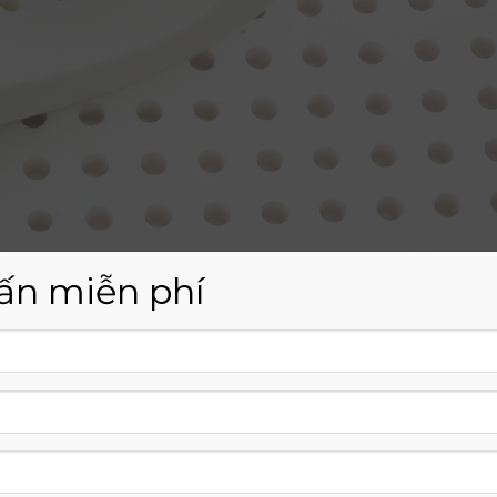
ấn miễn phí
m foam cũng rất được ưa chuộng, đệm foam là loại nệm đượ