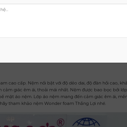
i thường được làm từ Polyurethane (bọt khí hình thành từ c
 giá có độ bền cao, tính đàn hồi tốt và khả năng co giãn ê
rong ngành chăn ga gối nệm. Nệm foam cũng là một đáp á
 nhất
có thể tham khảo qua website Tổng Kho Nệm Thắng Lợi có 
u được ra mắt trên thị trường đã ghi dấu ấn trong lòng người 
ng cho giải đáp nệm cao su nào tốt.
m cao cấp. Nệm nổi bật với độ dẻo dai, độ đàn hồi cao, kh
 cảm giác êm ái, thoải mái nhất.
Nệm được bao bọc bởi lớ
n bề mặt áo nệm. Lớp áo nệm mang đến cảm giác êm ái, mề
ì hãy tham khảo nệm Wonder foam Thắng Lợi nhé.