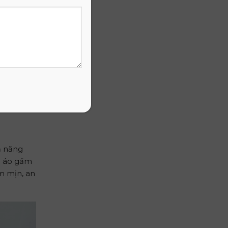
ác phản
m ái. Sự
n cho câu
kèm theo
tiêu
ả năng
p áo gấm
m mịn, an