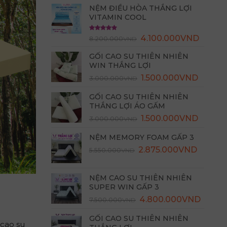
NỆM ĐIỀU HÒA THẮNG LỢI
VITAMIN COOL
Được xếp
4.100.000
VND
8.200.000
VND
hạng
5.00
5 sao
GỐI CAO SU THIÊN NHIÊN
WIN THẮNG LỢI
Giá
Giá
1.500.000
VND
3.000.000
VND
gốc
hiện
GỐI CAO SU THIÊN NHIÊN
là:
tại
THẮNG LỢI ÁO GẤM
3.000.000VND.
là:
Giá
Giá
1.500.000
VND
3.000.000
VND
1.500.
gốc
hiện
NỆM MEMORY FOAM GẤP 3
là:
tại
2.875.000
3.000.000VND.
VND
là:
5.550.000
VND
1.500.
NỆM CAO SU THIÊN NHIÊN
SUPER WIN GẤP 3
4.800.000
VND
7.500.000
VND
GỐI CAO SU THIÊN NHIÊN
 cao su