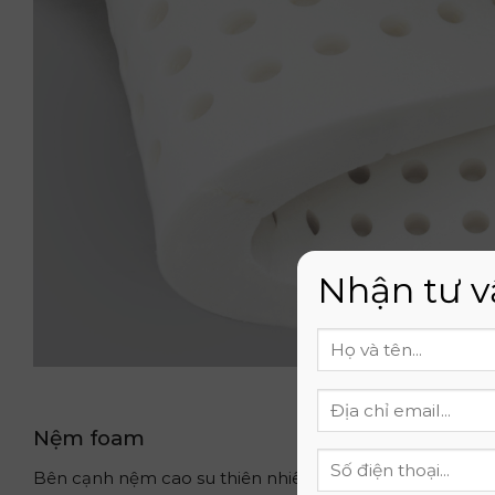
Nhận tư v
Nệm foam
Bên cạnh nệm cao su thiên nhiên và cao su non thì nệ