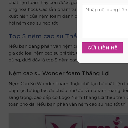
chất liệu foam hay còn được gọi là bọt xốp, có phần lõ
ứng hóa học). Các sản phẩm từ chất liệu foam được đánh
xuất hiện của nệm foam đánh dấu một bước tiến lớn t
hỏi nệm cao su nào tốt.
Top 5 nệm cao su Thắng Lợi bán chạy
Nếu bạn đang phân vân nệm cao su hãng nào tốt thì 
giá các loại nệm cao su chi tiết. Các các loại nệm cao s
dùng, dưới đây là top 5 nệm cao su Thắng Lợi minh chứ
Nệm cao su Wonder foam Thắng Lợi
Nệm Cao Su Wonder Foam được chế tạo từ chất liệu foa
chịu lực tương tác đa chiều nhờ đó sản phẩm mang đến
sang trọng, cao cấp có Logo Nệm Thắng Lợi thêu trê
toàn cho da. Nếu bạn phân vân nệm cao su nào tốt th