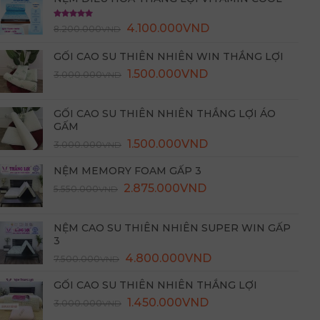
Được xếp
4.100.000
VND
8.200.000
VND
hạng
5.00
5 sao
GỐI CAO SU THIÊN NHIÊN WIN THẮNG LỢI
Giá
Giá
1.500.000
VND
3.000.000
VND
gốc
hiện
là:
tại
GỐI CAO SU THIÊN NHIÊN THẮNG LỢI ÁO
3.000.000VND.
là:
GẤM
1.500.000VND.
Giá
Giá
1.500.000
VND
3.000.000
VND
gốc
hiện
NỆM MEMORY FOAM GẤP 3
là:
tại
2.875.000
3.000.000VND.
VND
là:
5.550.000
VND
1.500.000VND.
NỆM CAO SU THIÊN NHIÊN SUPER WIN GẤP
3
4.800.000
VND
7.500.000
VND
GỐI CAO SU THIÊN NHIÊN THẮNG LỢI
Giá
Giá
1.450.000
VND
3.000.000
VND
gốc
hiện