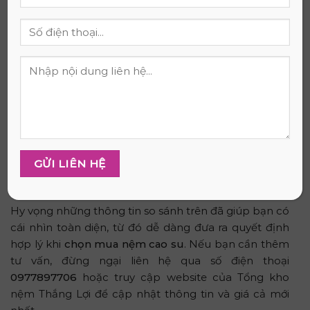
Nệm cao su non hay nệm cao su
thiên nhiên
đều có
những ưu, nhươc điểm riêng của dòng nệm đó. Nên
lời khuyên việc chọn mua những chiếc nệm chất
lượng hoàn toàn phụ thuộc vào nhu yếu của những
phân khúc khách hàng khác nhau.
Tổng kho nệm Thắng Lợi là công ty nệm Thắng Lợi
phân phối nệm cao su khá nổi tiếng ở thành phố Hồ
Chí Minh. Khi mua hàng tại đây, quý khách sẽ được tư
vấn chọn loại nệm theo đúng sở thích và phù hợp túi
tiền của điều kiện từng người.
Hy vọng những thông tin so sánh trên đã giúp bạn có
cái nhìn toàn diện, từ đó dễ dàng đưa ra quyết định
hợp lý khi
chọn mua nệm cao su
. Nếu bạn cần thêm
tư vấn, đừng ngại liên hệ qua số điện thoại
0977897706
hoặc truy cập website của Tổng kho
nệm Thắng Lợi để cập nhật thông tin và giá cả mới