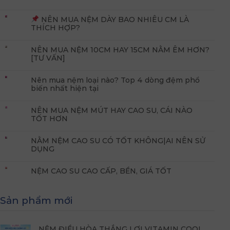
NÊN MUA NỆM DÀY BAO NHIÊU CM LÀ
THÍCH HỢP?
NÊN MUA NỆM 10CM HAY 15CM NẰM ÊM HƠN?
[TƯ VẤN]
Nên mua nệm loại nào? Top 4 dòng đệm phổ
biến nhất hiện tại
NÊN MUA NỆM MÚT HAY CAO SU, CÁI NÀO
TỐT HƠN
NẰM NỆM CAO SU CÓ TỐT KHÔNG|AI NÊN SỬ
DỤNG
NỆM CAO SU CAO CẤP, BỀN, GIÁ TỐT
Sản phẩm mới
NỆM ĐIỀU HÒA THẮNG LỢI VITAMIN COOL