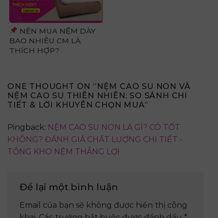
NÊN MUA NỆM DÀY
BAO NHIÊU CM LÀ
THÍCH HỢP?
ONE THOUGHT ON “
NỆM CAO SU NON VÀ
NỆM CAO SU THIÊN NHIÊN: SO SÁNH CHI
TIẾT & LỜI KHUYÊN CHỌN MUA
”
Pingback:
NỆM CAO SU NON LÀ GÌ? CÓ TỐT
KHÔNG? ĐÁNH GIÁ CHẤT LƯỢNG CHI TIẾT -
TỔNG KHO NỆM THẮNG LỢI
Để lại một bình luận
Email của bạn sẽ không được hiển thị công
khai.
Các trường bắt buộc được đánh dấu
*