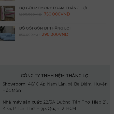
là:
tại
BỘ GỐI MEMORY FOAM THẮNG LỢI
3.000.000VND.
là:
Giá
Giá
750.000
VND
1.500.000
VND
1.450.000VND.
gốc
hiện
là:
tại
BỘ GỐI GÒN BI THẮNG LỢI
1.500.000VND.
là:
Giá
Giá
290.000
VND
850.000
VND
750.000VND.
gốc
hiện
là:
tại
850.000VND.
là:
290.000VND.
CÔNG TY TNHH NỆM THẮNG LỢI
Showroom
: 46/1C Ấp Nam Lân, xã Bà Điểm, Huyện
Hóc Môn
Nhà
máy sản xuất:
22/3A Đường Tân Thới Hiệp 21,
KP3, P. Tân Thới Hiệp, Quận 12, HCM