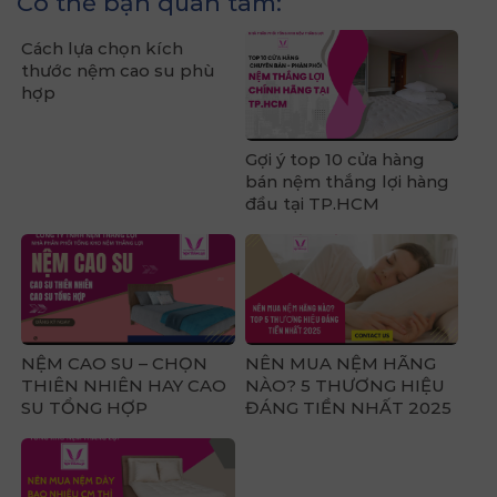
Có thể bạn quan tâm:
Cách lựa chọn kích
thước nệm cao su phù
hợp
Gợi ý top 10 cửa hàng
bán nệm thắng lợi hàng
đầu tại TP.HCM
NỆM CAO SU – CHỌN
NÊN MUA NỆM HÃNG
THIÊN NHIÊN HAY CAO
NÀO? 5 THƯƠNG HIỆU
SU TỔNG HỢP
ĐÁNG TIỀN NHẤT 2025