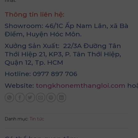
nhất.
Thông tin liên hệ:
Showroom: 46/1C Ấp Nam Lân, xã Bà
Điểm, Huyện Hóc Môn.
Xưởng Sản Xuất: 22/3A Đường Tân
Thới Hiệp 21, KP3, P. Tân Thới Hiệp,
Quận 12, Tp. HCM
Hotline: 0977 897 706
Website:
tongkhonemthangloi.com
ho
Danh mục:
Tin tức