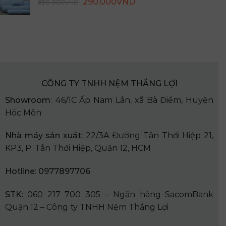
Giá
Giá
290.000
VND
850.000
VND
750.000VND.
gốc
hiện
là:
tại
850.000VND.
là:
290.000VND.
CÔNG TY TNHH NỆM THẮNG LỢI
Showroom
: 46/1C Ấp Nam Lân, xã Bà Điểm, Huyện
Hóc Môn
Nhà
máy sản xuất:
22/3A Đường Tân Thới Hiệp 21,
KP3, P. Tân Thới Hiệp, Quận 12, HCM
Hotline: 0977897706
STK:
060 217 700 305 – Ngân hàng SacomBank
Quận 12 – Công ty TNHH Nệm Thắng Lợi