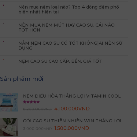
Nên mua nệm loại nào? Top 4 dòng đệm phổ
biến nhất hiện tại
NÊN MUA NỆM MÚT HAY CAO SU, CÁI NÀO
TỐT HƠN
NẰM NỆM CAO SU CÓ TỐT KHÔNG|AI NÊN SỬ
DỤNG
NỆM CAO SU CAO CẤP, BỀN, GIÁ TỐT
Sản phẩm mới
NỆM ĐIỀU HÒA THẮNG LỢI VITAMIN COOL
Được xếp
4.100.000
VND
8.200.000
VND
hạng
5.00
5 sao
GỐI CAO SU THIÊN NHIÊN WIN THẮNG LỢI
Giá
Giá
1.500.000
VND
3.000.000
VND
gốc
hiện