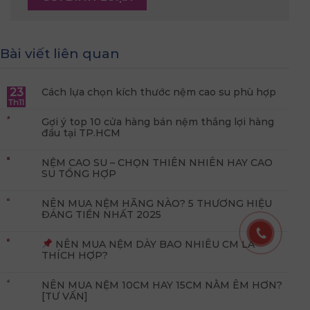
Bài viết liên quan
23
Cách lựa chọn kích thước nệm cao su phù hợp
Th11
Gợi ý top 10 cửa hàng bán nệm thắng lợi hàng
đầu tại TP.HCM
NỆM CAO SU – CHỌN THIÊN NHIÊN HAY CAO
SU TỔNG HỢP
NÊN MUA NỆM HÃNG NÀO? 5 THƯƠNG HIỆU
ĐÁNG TIỀN NHẤT 2025
NÊN MUA NỆM DÀY BAO NHIÊU CM LÀ
THÍCH HỢP?
NÊN MUA NỆM 10CM HAY 15CM NẰM ÊM HƠN?
[TƯ VẤN]