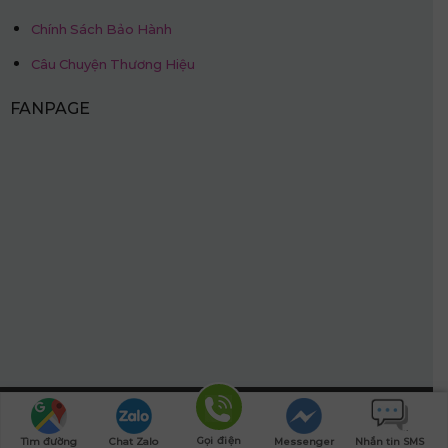
Chính Sách Bảo Hành
Câu Chuyện Thương Hiệu
FANPAGE
Kỹ thuật: 0702.760.399
© Copyright.
Website được thiết kế bởi:
PhucT Digital
Gọi điện
Tìm đường
Chat Zalo
Messenger
Nhắn tin SMS