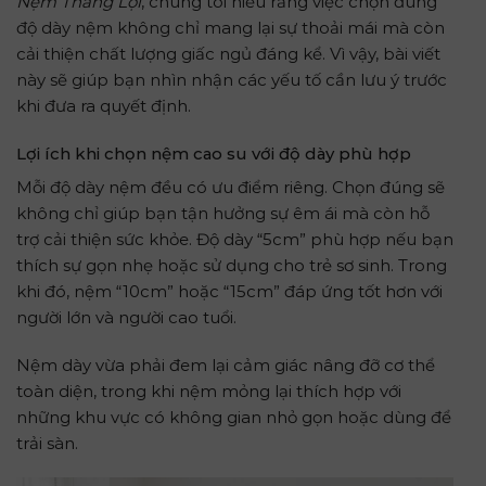
Nệm Thắng Lợi
, chúng tôi hiểu rằng việc chọn đúng
độ dày nệm không chỉ mang lại sự thoải mái mà còn
cải thiện chất lượng giấc ngủ đáng kể. Vì vậy, bài viết
này sẽ giúp bạn nhìn nhận các yếu tố cần lưu ý trước
khi đưa ra quyết định.
Lợi ích khi chọn nệm cao su với độ dày phù hợp
Mỗi độ dày nệm đều có ưu điểm riêng. Chọn đúng sẽ
không chỉ giúp bạn tận hưởng sự êm ái mà còn hỗ
trợ cải thiện sức khỏe. Độ dày “5cm” phù hợp nếu bạn
thích sự gọn nhẹ hoặc sử dụng cho trẻ sơ sinh. Trong
khi đó, nệm “10cm” hoặc “15cm” đáp ứng tốt hơn với
người lớn và người cao tuổi.
Nệm dày vừa phải đem lại cảm giác nâng đỡ cơ thể
toàn diện, trong khi nệm mỏng lại thích hợp với
những khu vực có không gian nhỏ gọn hoặc dùng để
trải sàn.