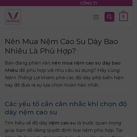
Skip
CÔNG TY TNHH NỆM THẮNG LỢI
to
0
content
Nên Mua Nệm Cao Su Dày Bao
Nhiêu Là Phù Hợp?
Bạn đang phân vân
nên mua nệm cao su dày bao
nhiêu
để phù hợp với nhu cầu sử dụng? Hãy cùng
Nệm Thắng Lợi
khám phá các độ dày phổ biến hiện
nay để đưa ra sự lựa chọn hoàn hảo nhất.
Các yếu tố cần cân nhắc khi chọn độ
dày nệm cao su
Tìm hiểu về độ dày
nệm cao su
là bước quan trọng
giúp bạn dễ dàng quyết định loại nệm phù hợp. Tại