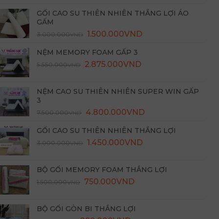
là:
tại
GỐI CAO SU THIÊN NHIÊN THẮNG LỢI ÁO
3.000.000VND.
là:
GẤM
1.500.000VND.
Giá
Giá
1.500.000
VND
3.000.000
VND
gốc
hiện
NỆM MEMORY FOAM GẤP 3
là:
tại
2.875.000
3.000.000VND.
VND
là:
5.550.000
VND
1.500.000VND.
NỆM CAO SU THIÊN NHIÊN SUPER WIN GẤP
3
4.800.000
VND
7.500.000
VND
GỐI CAO SU THIÊN NHIÊN THẮNG LỢI
Giá
Giá
1.450.000
VND
3.000.000
VND
gốc
hiện
là:
tại
BỘ GỐI MEMORY FOAM THẮNG LỢI
3.000.000VND.
là:
Giá
Giá
750.000
VND
1.500.000
VND
1.450.000VND.
gốc
hiện
là:
tại
BỘ GỐI GÒN BI THẮNG LỢI
1.500.000VND.
là: